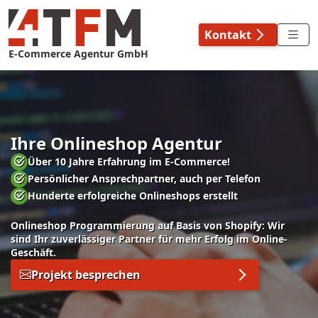
Skip
to
Kontakt
content
E-Commerce Agentur GmbH
Ihre Onlineshop Agentur
Über 10 Jahre Erfahrung im E-Commerce!
Persönlicher Ansprechpartner, auch per Telefon
Hunderte erfolgreiche Onlineshops erstellt
Onlineshop Programmierung auf Basis von Shopify: Wir
sind Ihr zuverlässiger Partner für mehr Erfolg im Online-
Geschäft.
Projekt besprechen